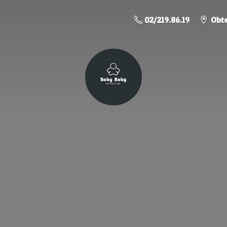
02/219.86.19
Obte