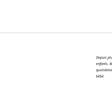
Depuis pl
enfants. B
quotidienn
bébé.