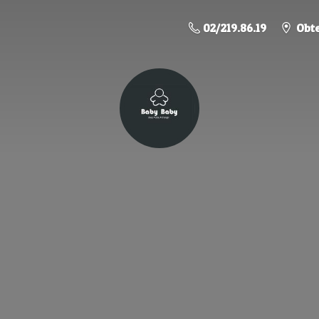
02/219.86.19
Obte