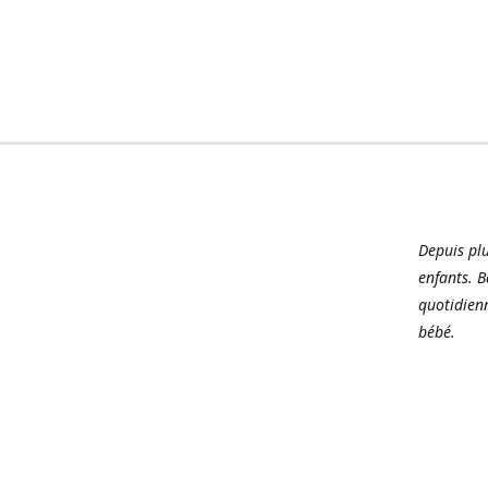
Depuis pl
enfants. B
quotidienn
bébé.